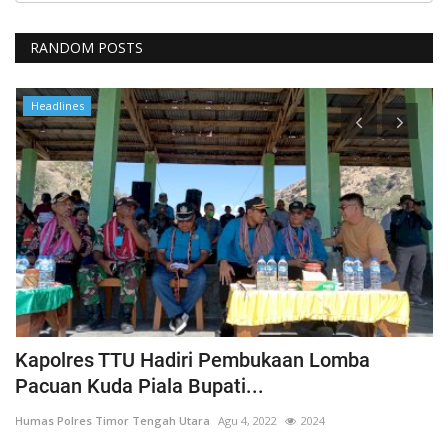
RANDOM POSTS
Headlines
Kapolres TTU Hadiri Pembukaan Lomba
P
Pacuan Kuda Piala Bupati...
S
Humas Polres Timor Tengah Utara
Agu 4, 2022
2024
Hu