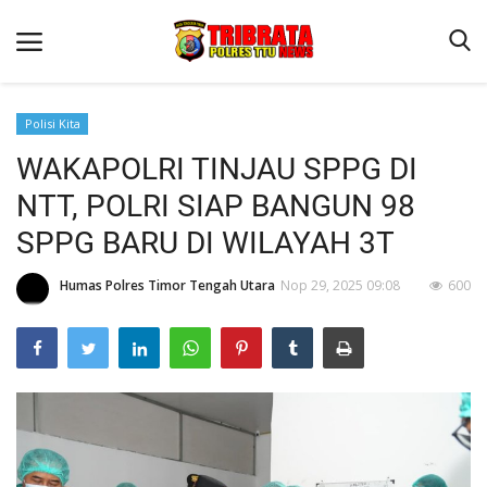
Polisi Kita
WAKAPOLRI TINJAU SPPG DI
Beranda
NTT, POLRI SIAP BANGUN 98
Terms & Conditions
SPPG BARU DI WILAYAH 3T
Reskrim
Humas Polres Timor Tengah Utara
Nop 29, 2025 09:08
600
Binkam
Lantas
OPINI