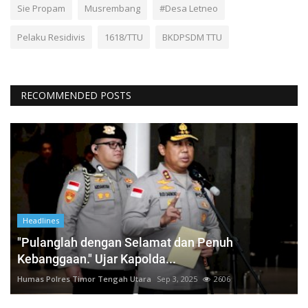
Sie Propam
Musrembang
#Desa Letneo
Pelaku Residivis
1618/TTU
BKDPSDM TTU
RECOMMENDED POSTS
Headlines
"Pulanglah dengan Selamat dan Penuh
Kebanggaan." Ujar Kapolda...
Humas Polres Timor Tengah Utara
Sep 3, 2025
2606