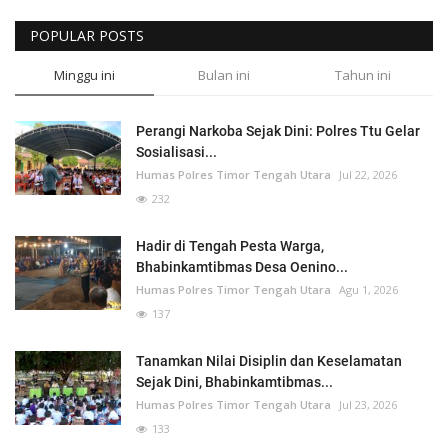
POPULAR POSTS
Minggu ini
Bulan ini
Tahun ini
Perangi Narkoba Sejak Dini: Polres Ttu Gelar
Sosialisasi...
Humas Polres Timor Tengah Utara
Jul 22, 2026
232
Hadir di Tengah Pesta Warga,
Bhabinkamtibmas Desa Oenino...
Humas Polres Timor Tengah Utara
Agu 1, 2026
137
Tanamkan Nilai Disiplin dan Keselamatan
Sejak Dini, Bhabinkamtibmas...
Humas Polres Timor Tengah Utara
Jul 23, 2026
133