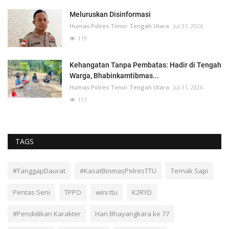
Meluruskan Disinformasi
Humas Polres Timor Tengah Utara
Jul 31, 2026
119
Kehangatan Tanpa Pembatas: Hadir di Tengah
Warga, Bhabinkamtibmas...
Humas Polres Timor Tengah Utara
Jul 31, 2026
117
TAGS
#TanggapDaurat
#KasatBinmasPolresTTU
Ternak Sapi
Pentas Seni
TPPO
wini ttu
K2RYD
#Pendidikan Karakter
Hari Bhayangkara ke 77