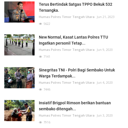
Terus Bertindak Satgas TPPO Bekuk 532
Tersangka.
Humas Polres Timor Tengah Utara
Jun 21, 2023
5622
New Normal, Kasat Lantas Polres TTU
Ingatkan personil Tetap...
Humas Polres Timor Tengah Utara
Jun 9, 2020
7141
Sinegritas TNI - Polri Bagi Sembako Untuk
Warga Terdampak...
Humas Polres Timor Tengah Utara
Jun 4, 2020
7446
Insiatif Brigpol Rimson berikan bantuan
sembako ditengah...
Humas Polres Timor Tengah Utara
Jun 3, 2020
7916