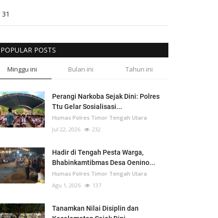
31
POPULAR POSTS
Minggu ini
Bulan ini
Tahun ini
Perangi Narkoba Sejak Dini: Polres
Ttu Gelar Sosialisasi...
Humas Polres Timor Tengah Utara
Jul 22, 2026
232
Hadir di Tengah Pesta Warga,
Bhabinkamtibmas Desa Oenino...
Humas Polres Timor Tengah Utara
Agu 1, 2026
137
Tanamkan Nilai Disiplin dan