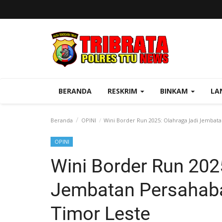
BERANDA
RESKRIM
BINKAM
LA
Beranda
OPINI
Wini Border Run 2025: Olahraga Jadi Jembat
OPINI
Wini Border Run 202
Jembatan Persahaba
Timor Leste