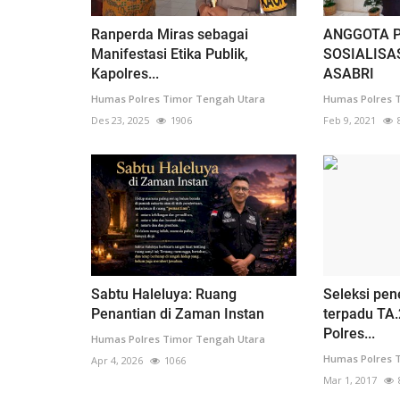
Ranperda Miras sebagai
ANGGOTA P
Manifestasi Etika Publik,
SOSIALISA
Kapolres...
ASABRI
Humas Polres Timor Tengah Utara
Humas Polres 
Des 23, 2025
1906
Feb 9, 2021
Sabtu Haleluya: Ruang
Seleksi pen
Penantian di Zaman Instan
terpadu TA
Polres...
Humas Polres Timor Tengah Utara
Humas Polres 
Apr 4, 2026
1066
Mar 1, 2017