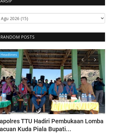
ARSIP
RANDOM POSTS
Headlines
Headlines
apolres TTU Hadiri Pembukaan Lomba
Pimpin Keg
acuan Kuda Piala Bupati...
Kapolres T