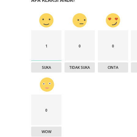
APA REAKSI ANDA?
Nop 2, 2020
2244
Humas Polres Timor Tengah Utara
Nop 3, 2019
1
0
0
SUKA
TIDAK SUKA
CINTA
0
WOW