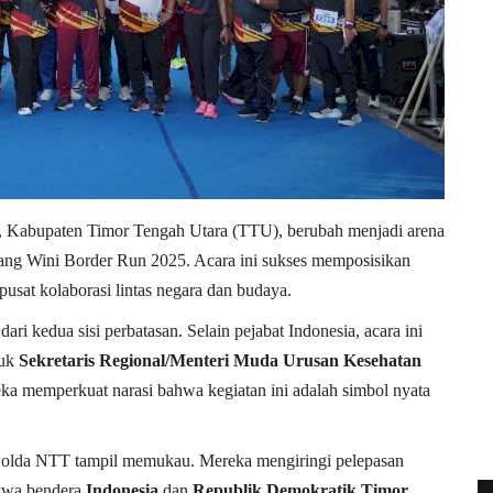
 Kabupaten Timor Tengah Utara (TTU), berubah menjadi arena
ajang Wini Border Run 2025. Acara ini sukses memposisikan
usat kolaborasi lintas negara dan budaya.
dari kedua sisi perbatasan. Selain pejabat Indonesia, acara ini
suk
Sekretaris Regional/Menteri Muda Urusan Kesehatan
ka memperkuat narasi bahwa kegiatan ini adalah simbol nyata
d Polda NTT tampil memukau. Mereka mengiringi pelepasan
bawa bendera
Indonesia
dan
Republik Demokratik Timor