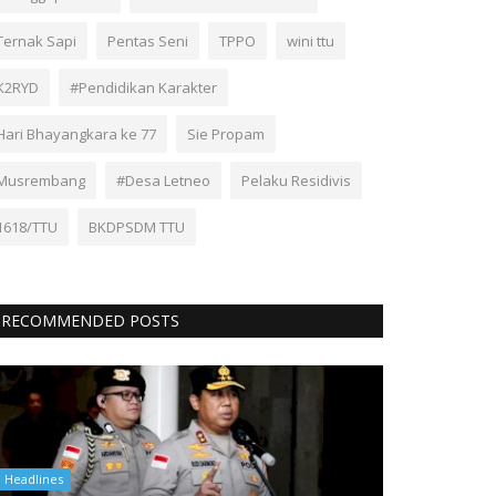
Ternak Sapi
Pentas Seni
TPPO
wini ttu
K2RYD
#Pendidikan Karakter
Hari Bhayangkara ke 77
Sie Propam
Musrembang
#Desa Letneo
Pelaku Residivis
1618/TTU
BKDPSDM TTU
RECOMMENDED POSTS
Headlines