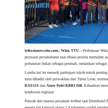
tribratanewsttu.com,- Wini, TTU
—Perbatasan Wini,
perayaan persahabatan saat ribuan peserta memadati 
perbatasan bukan sebagai pemisah, melainkan sebagai p
Lomba lari ini menarik partisipasi tokoh-tokoh penting 
turut dihadiri oleh perwakilan dari Timor Leste, terma
RAEOA
dan
Atase Polri KBRI Dili
. Kehadiran mere
kolaborasi regional.
Puncak dari nuansa persatuan terlihat saat Drumban
peserta lari kategori utama 7,9 kilometer sambil mem