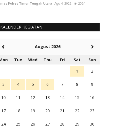
mas Polres Timor Tengah Utara
Agu 4, 2022
2024
Humas Polres Tim
KALENDER KEGIATAN
August 2026
Mon
Tue
Wed
Thu
Fri
Sat
Sun
1
2
3
4
5
6
7
8
9
10
11
12
13
14
15
16
17
18
19
20
21
22
23
24
25
26
27
28
29
30