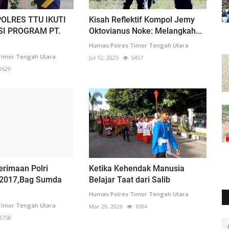
OLRES TTU IKUTI
Kisah Reflektif Kompol Jemy
SI PROGRAM PT.
Oktovianus Noke: Melangkah...
Humas Polres Timor Tengah Utara
Timor Tengah Utara
Jul 12, 2025
5457
8629
erimaan Polri
Ketika Kehendak Manusia
.2017,Bag Sumda
Belajar Taat dari Salib
Humas Polres Timor Tengah Utara
Timor Tengah Utara
Mar 29, 2026
1084
8758