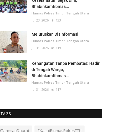
Keselamatan Sejak Dini,
Bhabinkamtibmas...
Humas Polres Timor Tengah Utara
Jul 23, 2026
133
Meluruskan Disinformasi
Humas Polres Timor Tengah Utara
Jul 31, 2026
119
Kehangatan Tanpa Pembatas: Hadir
di Tengah Warga,
Bhabinkamtibmas...
Humas Polres Timor Tengah Utara
Jul 31, 2026
117
TAGS
#TanggapDaurat
#KasatBinmasPolresTTU