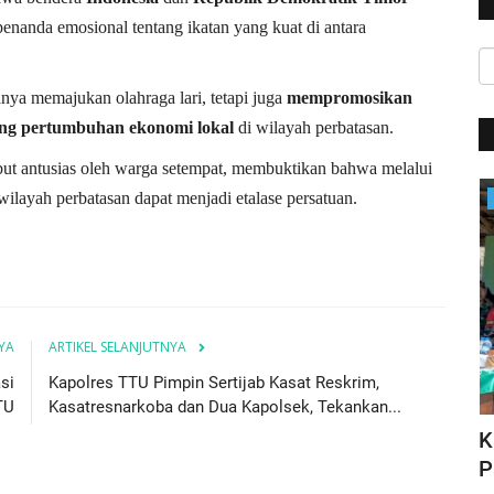
nanda emosional tentang ikatan yang kuat di antara
nya memajukan olahraga lari, tetapi juga
mempromosikan
g pertumbuhan ekonomi lokal
di wilayah perbatasan.
but antusias oleh warga setempat, membuktikan bahwa melalui
ilayah perbatasan dapat menjadi etalase persatuan.
Satwil
YA
ARTIKEL SELANJUTNYA
si
Kapolres TTU Pimpin Sertijab Kasat Reskrim,
TU
Kasatresnarkoba dan Dua Kapolsek, Tekankan...
HUT Polwan ke-76, Kapolri Apresiasi
K
N DI...
Prestasi yang Ditorehkan...
P