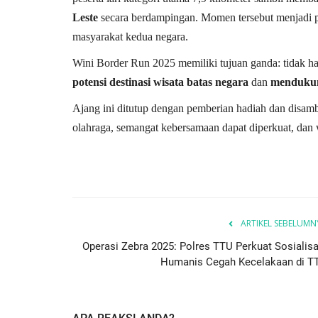
Leste
secara berdampingan. Momen tersebut menjadi pe
masyarakat kedua negara.
Wini Border Run 2025 memiliki tujuan ganda: tidak ha
potensi destinasi wisata batas negara
dan
mendukun
Ajang ini ditutup dengan pemberian hadiah dan disam
olahraga, semangat kebersamaan dapat diperkuat, dan w
Satwil
ARTIKEL SEBELUMN
Operasi Zebra 2025: Polres TTU Perkuat Sosialisa
Humanis Cegah Kecelakaan di T
 dengan teknik
BERIKAN RASA AMAN, POLSEK
..
MIOBAR LAKUKAN PENGAMANA