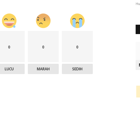
2344
Humas Polres Timor Tengah Utara
Okt 3, 2024
1289
Hu
0
0
0
LUCU
MARAH
SEDIH