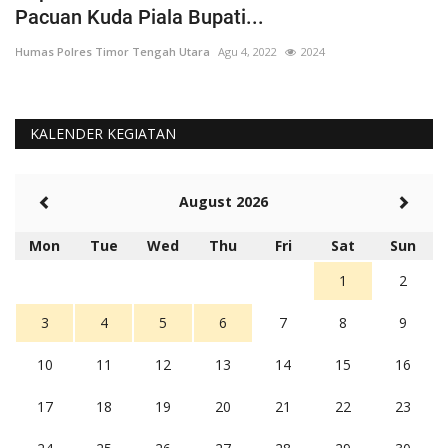
Pacuan Kuda Piala Bupati...
S
Humas Polres Timor Tengah Utara
Agu 4, 2022
2024
Hu
KALENDER KEGIATAN
August 2026
Mon
Tue
Wed
Thu
Fri
Sat
Sun
1
2
3
4
5
6
7
8
9
10
11
12
13
14
15
16
17
18
19
20
21
22
23