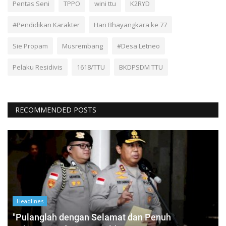
Pentas Seni
TPPO
wini ttu
K2RYD
#Pendidikan Karakter
Hari Bhayangkara ke 77
Sie Propam
Musrembang
#Desa Letneo
Pelaku Residivis
1618/TTU
BKDPSDM TTU
RECOMMENDED POSTS
Headlines
"Pulanglah dengan Selamat dan Penuh