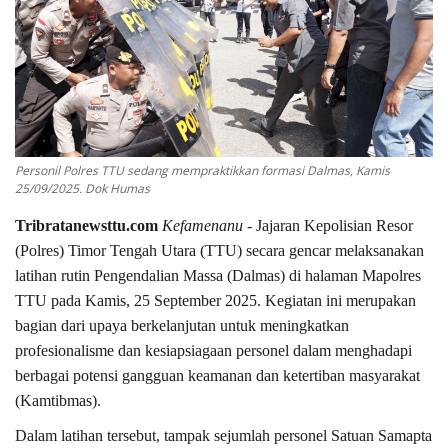
Personil Polres TTU sedang mempraktikkan formasi Dalmas, Kamis
25/09/2025. Dok Humas
Tribratanewsttu.com
Kefamenanu
- Jajaran
Kepolisian Resor
(Polres) Timor Tengah Utara (TTU)
secara gencar melaksanakan
latihan rutin
Pengendalian Massa (Dalmas)
di halaman Mapolres
TTU pada
Kamis, 25 September 2025
. Kegiatan ini merupakan
bagian dari upaya berkelanjutan untuk meningkatkan
profesionalisme dan kesiapsiagaan personel dalam menghadapi
berbagai potensi gangguan keamanan dan ketertiban masyarakat
(Kamtibmas).
Dalam latihan tersebut, tampak sejumlah personel Satuan Samapta