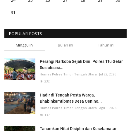
24
25
26
27
28
29
30
31
POPULAR POSTS
Minggu ini
Bulan ini
Tahun ini
Perangi Narkoba Sejak Dini: Polres Ttu Gelar
Sosialisasi...
Humas Polres Timor Tengah Utara
Jul 22, 2026
232
Hadir di Tengah Pesta Warga,
Bhabinkamtibmas Desa Oenino...
Humas Polres Timor Tengah Utara
Agu 1, 2026
137
Tanamkan Nilai Disiplin dan Keselamatan