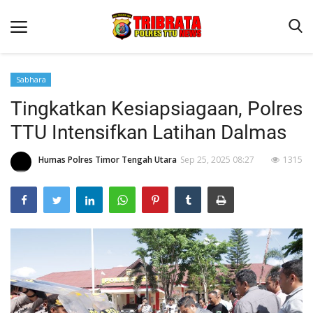
Sabhara
Tingkatkan Kesiapsiagaan, Polres
Beranda
TTU Intensifkan Latihan Dalmas
Terms & Conditions
Humas Polres Timor Tengah Utara
Sep 25, 2025 08:27
1315
Reskrim
Binkam
Lantas
OPINI