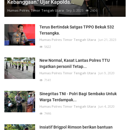
Kebanggaan." Ujar Kapolda...
Humas Polres Timor Tengah Utara
Sep 3, 2025
2606
Terus Bertindak Satgas TPPO Bekuk 532
Tersangka.
Humas Polres Timor Tengah Utara
Jun 21, 2023
5622
New Normal, Kasat Lantas Polres TTU
Ingatkan personil Tetap...
Humas Polres Timor Tengah Utara
Jun 9, 2020
7141
Sinegritas TNI - Polri Bagi Sembako Untuk
Warga Terdampak...
Humas Polres Timor Tengah Utara
Jun 4, 2020
7446
Insiatif Brigpol Rimson berikan bantuan