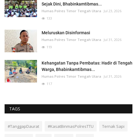
Sejak Dini, Bhabinkamtibmas...
Humas Polres Timor Tengah Utara
Jul 23, 2026
133
Meluruskan Disinformasi
Humas Polres Timor Tengah Utara
Jul 31, 2026
119
Kehangatan Tanpa Pembatas: Hadir di Tengah
Warga, Bhabinkamtibmas...
Humas Polres Timor Tengah Utara
Jul 31, 2026
117
TAGS
#TanggapDaurat
#KasatBinmasPolresTTU
Ternak Sapi