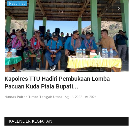
Headlines
Kapolres TTU Hadiri Pembukaan Lomba
P
Pacuan Kuda Piala Bupati...
S
Humas Polres Timor Tengah Utara
Agu 4, 2022
2024
Hu
KALENDER KEGIATAN