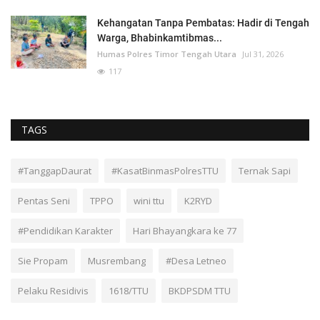
Kehangatan Tanpa Pembatas: Hadir di Tengah
Warga, Bhabinkamtibmas...
Humas Polres Timor Tengah Utara
Jul 31, 2026
117
TAGS
#TanggapDaurat
#KasatBinmasPolresTTU
Ternak Sapi
Pentas Seni
TPPO
wini ttu
K2RYD
#Pendidikan Karakter
Hari Bhayangkara ke 77
Sie Propam
Musrembang
#Desa Letneo
Pelaku Residivis
1618/TTU
BKDPSDM TTU