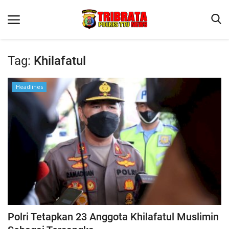
Tag:
Khilafatul
Beranda
Headlines
Terms & Conditions
Reskrim
Binkam
Lantas
OPINI
Polri Tetapkan 23 Anggota Khilafatul Muslimin