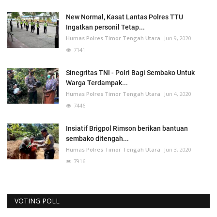
New Normal, Kasat Lantas Polres TTU
Ingatkan personil Tetap...
Humas Polres Timor Tengah Utara
Jun 9, 2020
7141
Sinegritas TNI - Polri Bagi Sembako Untuk
Warga Terdampak...
Humas Polres Timor Tengah Utara
Jun 4, 2020
7446
Insiatif Brigpol Rimson berikan bantuan
sembako ditengah...
Humas Polres Timor Tengah Utara
Jun 3, 2020
7916
VOTING POLL