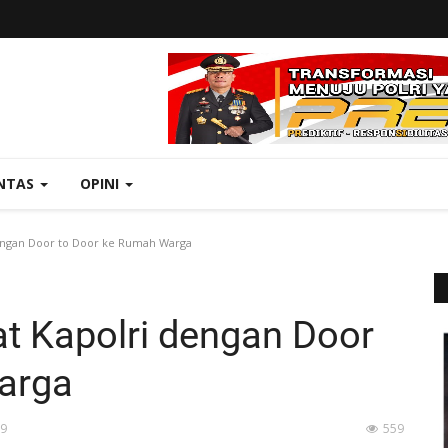
NTAS
OPINI
ngan Door to Door ke Rumah Warga
 Kapolri dengan Door
arga
59
559