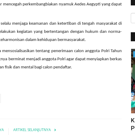
gar mencegah perkembangbiakan nyamuk Aedes Aegypti yang dapat
elalu menjaga keamanan dan ketertiban di tengah masyarakat di
melakukan kegiatan yang bertentangan dengan hukum dan norma-
 keharmonisan dalam kehidupan bermasyarakat.
a mensosialisasikan tentang penerimaan calon anggota Polri Tahun
Satwil
nya berminat menjadi anggota Polri agar dapat menyiapkan berkas
 fisik dan mental bagi calon pendaftar.
HUT Polwan ke-76, Kapolri Apresiasi
K
N DI...
Prestasi yang Ditorehkan...
P
YA
ARTIKEL SELANJUTNYA