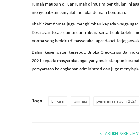
rumah maupun di luar rumah di musim penghujan ini a
menyebabkan penyakit menular demam berdarah.
Bhabinkamtibmas juga menghimbau kepada warga agar s
Desa agar tetap damai dan rukun, serta tidak boleh 
norma yang berlaku dimasyarakat agar dapat terjaganya
Dalam kesempatan tersebut, Bripka Greogorius Bani jug
Satwil
2021 kepada masyarakat agar yang anak ataupun kerabat
persyaratan kelengkapan administrasi dan juga menyiapkan
Tags:
binkam
binmas
penerimaan polri 2021
 dengan teknik
BERIKAN RASA AMAN, POLSEK
..
MIOBAR LAKUKAN PENGAMANA
ARTIKEL SEBELUMN