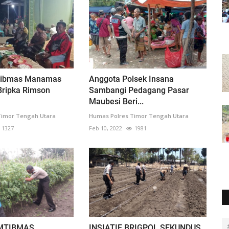
tibmas Manamas
Anggota Polsek Insana
Bripka Rimson
Sambangi Pedagang Pasar
Maubesi Beri...
Timor Tengah Utara
Humas Polres Timor Tengah Utara
1327
Feb 10, 2022
1981
MTIBMAS
INSIATIF BRIGPOL SEKUNDUS