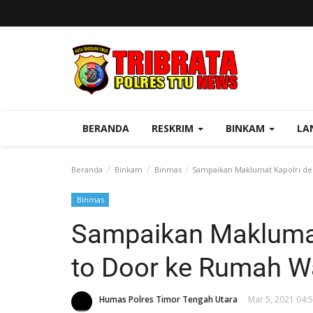
BERANDA
RESKRIM
BINKAM
LA
Beranda
Binkam
Binmas
Sampaikan Maklumat Kapolri de
Binmas
Sampaikan Maklumat
to Door ke Rumah W
Humas Polres Timor Tengah Utara
Mar 5, 2021 04: