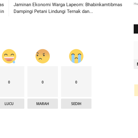
2344
Humas Polres Timor Tengah Utara
Okt 3, 2024
1289
Hu
as
Jaminan Ekonomi Warga Lapeom: Bhabinkamtibmas
in
Dampingi Petani Lindungi Ternak dan...
0
0
0
LUCU
MARAH
SEDIH