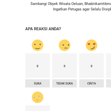
Nop 2, 2020
2244
Humas Polres Timor Tengah Utara
Nop 3, 2019
Sambangi Obyek Wisata Oeluan, Bhabinkamtibm
Ingatkan Petugas agar Selalu Disipl
APA REAKSI ANDA?
0
0
0
SUKA
TIDAK SUKA
CINTA