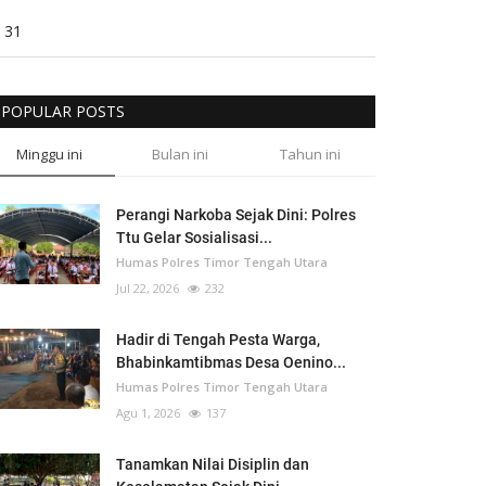
31
POPULAR POSTS
Minggu ini
Bulan ini
Tahun ini
Perangi Narkoba Sejak Dini: Polres
Ttu Gelar Sosialisasi...
Humas Polres Timor Tengah Utara
Jul 22, 2026
232
Hadir di Tengah Pesta Warga,
Bhabinkamtibmas Desa Oenino...
Humas Polres Timor Tengah Utara
Agu 1, 2026
137
Tanamkan Nilai Disiplin dan