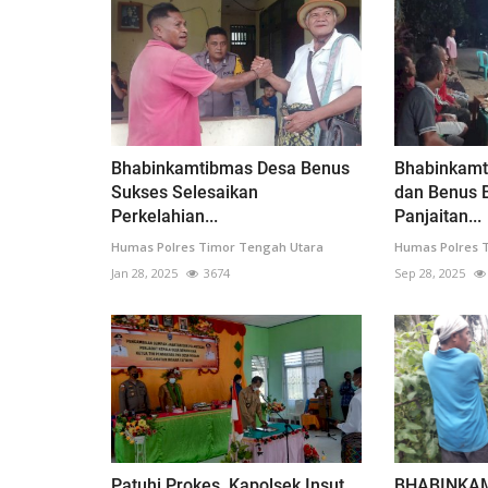
Bhabinkamtibmas Desa Benus
Bhabinkam
Sukses Selesaikan
dan Benus 
Perkelahian...
Panjaitan...
Humas Polres Timor Tengah Utara
Humas Polres 
Jan 28, 2025
3674
Sep 28, 2025
Patuhi Prokes, Kapolsek Insut
BHABINKA