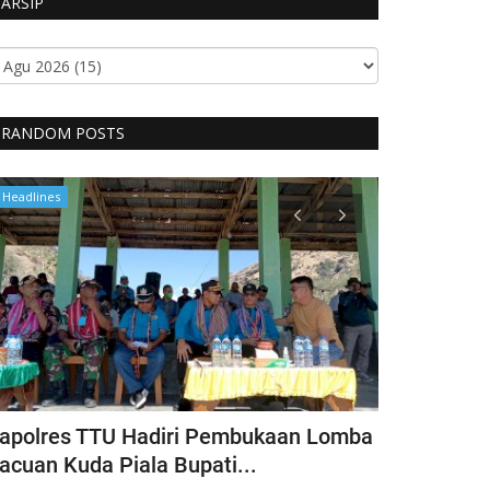
ARSIP
RANDOM POSTS
Headlines
Headlines
apolres TTU Hadiri Pembukaan Lomba
Pimpin Keg
acuan Kuda Piala Bupati...
Kapolres T