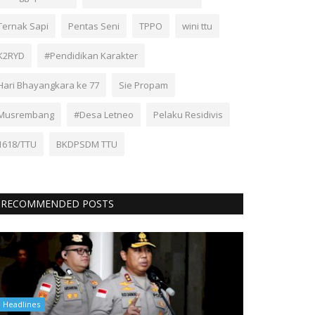
Ternak Sapi
Pentas Seni
TPPO
wini ttu
K2RYD
#Pendidikan Karakter
Hari Bhayangkara ke 77
Sie Propam
Musrembang
#Desa Letneo
Pelaku Residivis
1618/TTU
BKDPSDM TTU
RECOMMENDED POSTS
Headlines