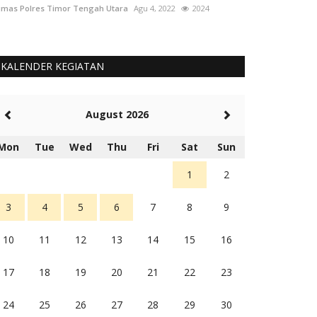
mas Polres Timor Tengah Utara
Agu 4, 2022
2024
Humas Polres Tim
KALENDER KEGIATAN
August 2026
Mon
Tue
Wed
Thu
Fri
Sat
Sun
1
2
3
4
5
6
7
8
9
10
11
12
13
14
15
16
17
18
19
20
21
22
23
24
25
26
27
28
29
30