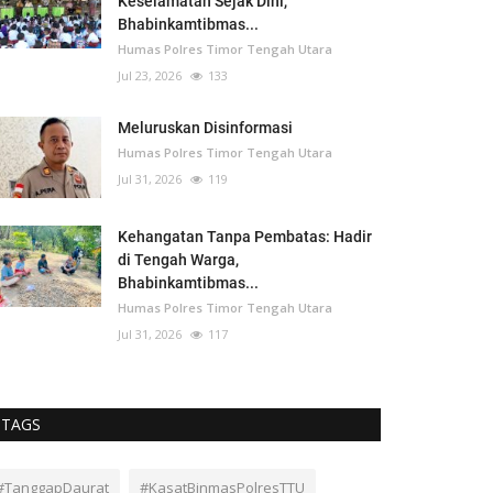
Keselamatan Sejak Dini,
Bhabinkamtibmas...
Humas Polres Timor Tengah Utara
Jul 23, 2026
133
Meluruskan Disinformasi
Humas Polres Timor Tengah Utara
Jul 31, 2026
119
Kehangatan Tanpa Pembatas: Hadir
di Tengah Warga,
Bhabinkamtibmas...
Humas Polres Timor Tengah Utara
Jul 31, 2026
117
TAGS
#TanggapDaurat
#KasatBinmasPolresTTU