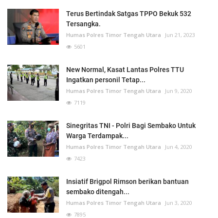
Terus Bertindak Satgas TPPO Bekuk 532
Tersangka.
Humas Polres Timor Tengah Utara
Jun 21, 2023
5601
New Normal, Kasat Lantas Polres TTU
Ingatkan personil Tetap...
Humas Polres Timor Tengah Utara
Jun 9, 2020
7119
Sinegritas TNI - Polri Bagi Sembako Untuk
Warga Terdampak...
Humas Polres Timor Tengah Utara
Jun 4, 2020
7423
Insiatif Brigpol Rimson berikan bantuan
sembako ditengah...
Humas Polres Timor Tengah Utara
Jun 3, 2020
7895