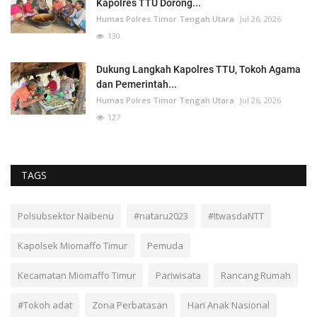
Kapolres TTU Dorong...
Humas Polres Timor Tengah Utara
Jul 26, 2026
130
Dukung Langkah Kapolres TTU, Tokoh Agama
dan Pemerintah...
Humas Polres Timor Tengah Utara
Jul 26, 2026
127
TAGS
Polsubsektor Naibenu
#nataru2023
#ItwasdaNTT
Kapolsek Miomaffo Timur
Pemuda
Kecamatan Miomaffo Timur
Pariwisata
Rancang Rumah
#Tokoh adat
Zona Perbatasan
Hari Anak Nasional