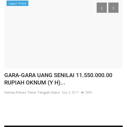
Lapor Polisi
GARA-GARA UANG SENILAI 11.550.000.00
D
RUPIAH OKNUM (Y H)...
K
Humas Polres Timor Tengah Utara
Sep 5, 2017
5009
Hu