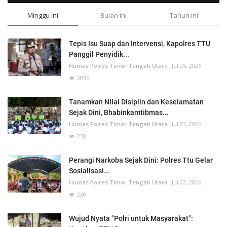
Minggu ini
Bulan ini
Tahun ini
Tepis Isu Suap dan Intervensi, Kapolres TTU
Panggil Penyidik...
Humas Polres Timor Tengah Utara
Jul 25, 2026
3036
Tanamkan Nilai Disiplin dan Keselamatan
Sejak Dini, Bhabinkamtibmas...
Humas Polres Timor Tengah Utara
Jul 23, 2026
258
Perangi Narkoba Sejak Dini: Polres Ttu Gelar
Sosialisasi...
Humas Polres Timor Tengah Utara
Jul 22, 2026
230
Wujud Nyata "Polri untuk Masyarakat":