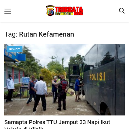
Tag:
Rutan Kefamenan
Beranda
Binkam
Terms & Conditions
Reskrim
Binkam
Lantas
OPINI
Samapta Polres TTU Jemput 33 Napi Ikut