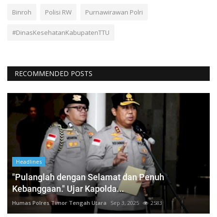
Binroh
Polisi RW
Purnawirawan Polri
#DinasKesehatanKabupatenTTU
RECOMMENDED POSTS
Headlines
"Pulanglah dengan Selamat dan Penuh
Kebanggaan." Ujar Kapolda...
Humas Polres Timor Tengah Utara
Sep 3, 2025
2583