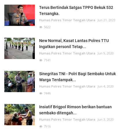
Terus Bertindak Satgas TPPO Bekuk 532
Tersangka.
Humas Polres Timor Tengah Utara
Jun 21, 2023
5622
New Normal, Kasat Lantas Polres TTU
Ingatkan personil Tetap...
Humas Polres Timor Tengah Utara
Jun 9, 2020
7141
Sinegritas TNI - Polri Bagi Sembako Untuk
Warga Terdampak...
Humas Polres Timor Tengah Utara
Jun 4, 2020
7446
Insiatif Brigpol Rimson berikan bantuan
sembako ditengah...
Humas Polres Timor Tengah Utara
Jun 3, 2020
7916