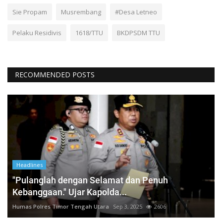
Sie Propam
Musrembang
#Desa Letneo
Pelaku Residivis
1618/TTU
BKDPSDM TTU
RECOMMENDED POSTS
Headlines
"Pulanglah dengan Selamat dan Penuh
Kebanggaan." Ujar Kapolda...
Humas Polres Timor Tengah Utara
Sep 3, 2025
2606