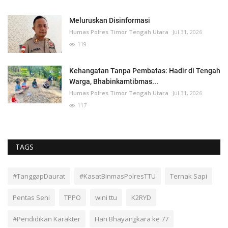
Meluruskan Disinformasi
Humas Polres Timor Tengah Utara
Jul 31, 2026
119
Kehangatan Tanpa Pembatas: Hadir di Tengah
Warga, Bhabinkamtibmas...
Humas Polres Timor Tengah Utara
Jul 31, 2026
117
TAGS
#TanggapDaurat
#KasatBinmasPolresTTU
Ternak Sapi
Pentas Seni
TPPO
wini ttu
K2RYD
#Pendidikan Karakter
Hari Bhayangkara ke 77