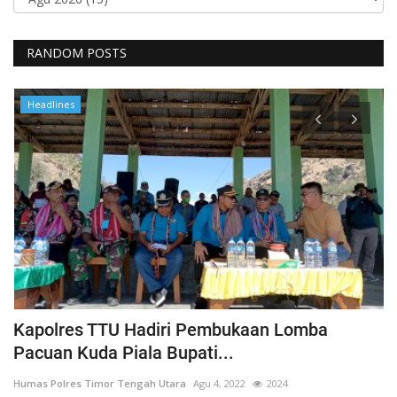
RANDOM POSTS
Headlines
Kapolres TTU Hadiri Pembukaan Lomba
P
Pacuan Kuda Piala Bupati...
S
Humas Polres Timor Tengah Utara
Agu 4, 2022
2024
Hu