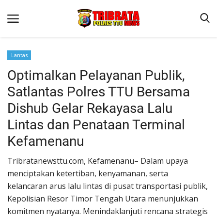
Lantas
Optimalkan Pelayanan Publik,
Beranda
Satlantas Polres TTU Bersama
Terms & Conditions
Dishub Gelar Rekayasa Lalu
Reskrim
Lintas dan Penataan Terminal
Binkam
Kefamenanu
Lantas
Tribratanewsttu.com, ​Kefamenanu– Dalam upaya
OPINI
menciptakan ketertiban, kenyamanan, serta
kelancaran arus lalu lintas di pusat transportasi publik,
Kepolisian Resor Timor Tengah Utara menunjukkan
komitmen nyatanya. Menindaklanjuti rencana strategis