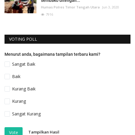
sembako ditengah...
Humas Polres Timor Tengah Utara
Jun 3, 2020
7916
VOTING POLL
Menurut anda, bagaimana tampilan terbaru kami?
Sangat Baik
Baik
Kurang Baik
Kurang
Sangat Kurang
Tampilkan Hasil
Vote