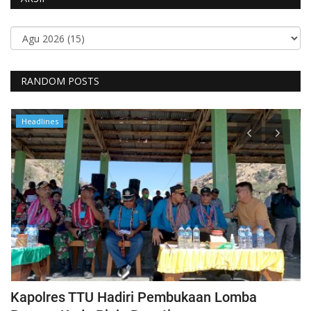
RANDOM POSTS
Headlines
Kapolres TTU Hadiri Pembukaan Lomba
P