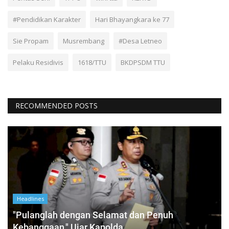
#Pendidikan Karakter
Hari Bhayangkara ke 77
Sie Propam
Musrembang
#Desa Letneo
Pelaku Residivis
1618/TTU
BKDPSDM TTU
RECOMMENDED POSTS
Headlines
"Pulanglah dengan Selamat dan Penuh
Kebanggaan." Ujar Kapolda...