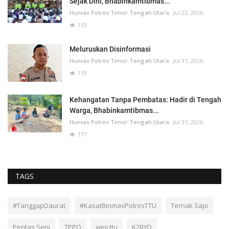
Sejak Dini, Bhabinkamtibmas...
Humas Polres Timor Tengah Utara
Jul 23, 2026
133
Meluruskan Disinformasi
Humas Polres Timor Tengah Utara
Jul 31, 2026
119
Kehangatan Tanpa Pembatas: Hadir di Tengah
Warga, Bhabinkamtibmas...
Humas Polres Timor Tengah Utara
Jul 31, 2026
117
TAGS
#TanggapDaurat
#KasatBinmasPolresTTU
Ternak Sapi
Pentas Seni
TPPO
wini ttu
K2RYD