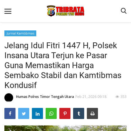
Jurnal Kamtibmas
Jelang Idul Fitri 1447 H, Polsek
Beranda
Insana Utara Terjun ke Pasar
Terms & Conditions
Guna Memastikan Harga
Reskrim
Sembako Stabil dan Kamtibmas
Binkam
Kondusif
Lantas
Humas Polres Timor Tengah Utara
Feb 21, 2026 09:18
353
OPINI