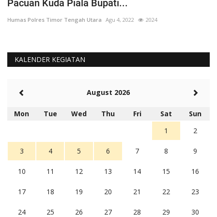
Pacuan Kuda Piala Bupati...
S
Humas Polres Timor Tengah Utara
Agu 4, 2022
2024
Hu
KALENDER KEGIATAN
August 2026
Mon
Tue
Wed
Thu
Fri
Sat
Sun
1
2
3
4
5
6
7
8
9
10
11
12
13
14
15
16
17
18
19
20
21
22
23
24
25
26
27
28
29
30