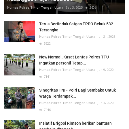
Humas Polres Timor Tengah Utara
Sep 3, 2025
2606
Terus Bertindak Satgas TPPO Bekuk 532
Tersangka.
Humas Polres Timor Tengah Utara
Jun 21, 2023
5622
New Normal, Kasat Lantas Polres TTU
Ingatkan personil Tetap...
Humas Polres Timor Tengah Utara
Jun 9, 2020
7141
Sinegritas TNI - Polri Bagi Sembako Untuk
Warga Terdampak...
Humas Polres Timor Tengah Utara
Jun 4, 2020
7446
Insiatif Brigpol Rimson berikan bantuan