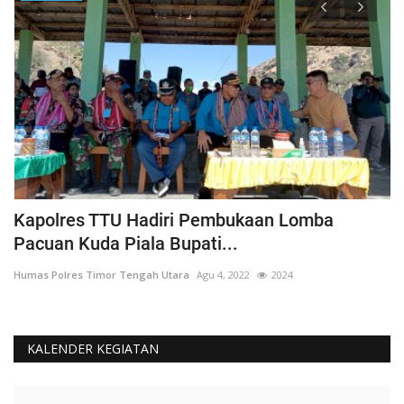
Kapolres TTU Hadiri Pembukaan Lomba
P
Pacuan Kuda Piala Bupati...
S
Humas Polres Timor Tengah Utara
Agu 4, 2022
2024
Hu
KALENDER KEGIATAN