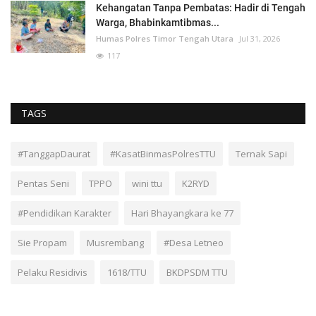
Kehangatan Tanpa Pembatas: Hadir di Tengah
Warga, Bhabinkamtibmas...
Humas Polres Timor Tengah Utara
Jul 31, 2026
117
TAGS
#TanggapDaurat
#KasatBinmasPolresTTU
Ternak Sapi
Pentas Seni
TPPO
wini ttu
K2RYD
#Pendidikan Karakter
Hari Bhayangkara ke 77
Sie Propam
Musrembang
#Desa Letneo
Pelaku Residivis
1618/TTU
BKDPSDM TTU