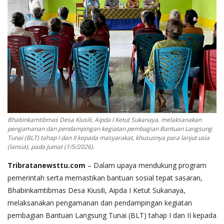
Bhabinkamtibmas Desa Kiusili, Aipda I Ketut Sukanaya, melaksanakan
pengamanan dan pendampingan kegiatan pembagian Bantuan Langsung
Tunai (BLT) tahap I dan II kepada masyarakat, khususnya para lanjut usia
(lansia), pada Jumat (1/5/2026).
Tribratanewsttu.com
– Dalam upaya mendukung program
pemerintah serta memastikan bantuan sosial tepat sasaran,
Bhabinkamtibmas Desa Kiusili, Aipda I Ketut Sukanaya,
melaksanakan pengamanan dan pendampingan kegiatan
pembagian Bantuan Langsung Tunai (BLT) tahap I dan II kepada