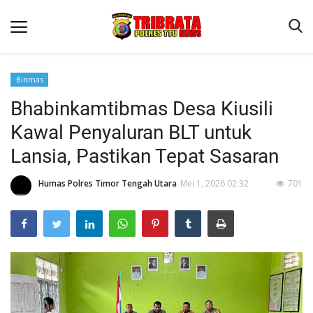
Binmas
Bhabinkamtibmas Desa Kiusili
Beranda
Kawal Penyaluran BLT untuk
Terms & Conditions
Lansia, Pastikan Tepat Sasaran
Reskrim
Humas Polres Timor Tengah Utara
Mei 1, 2026 02:32
701
Binkam
Lantas
OPINI