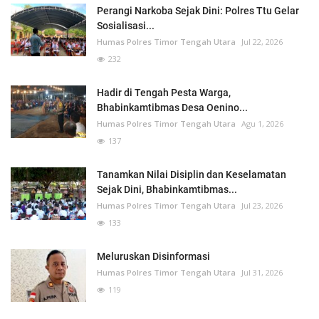
Perangi Narkoba Sejak Dini: Polres Ttu Gelar
Sosialisasi...
Humas Polres Timor Tengah Utara
Jul 22, 2026
232
Hadir di Tengah Pesta Warga,
Bhabinkamtibmas Desa Oenino...
Humas Polres Timor Tengah Utara
Agu 1, 2026
137
Tanamkan Nilai Disiplin dan Keselamatan
Sejak Dini, Bhabinkamtibmas...
Humas Polres Timor Tengah Utara
Jul 23, 2026
133
Meluruskan Disinformasi
Humas Polres Timor Tengah Utara
Jul 31, 2026
119