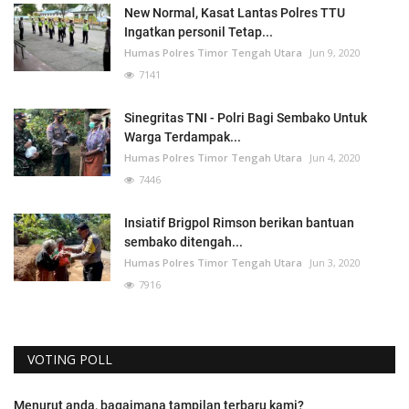
New Normal, Kasat Lantas Polres TTU
Ingatkan personil Tetap...
Humas Polres Timor Tengah Utara
Jun 9, 2020
7141
Sinegritas TNI - Polri Bagi Sembako Untuk
Warga Terdampak...
Humas Polres Timor Tengah Utara
Jun 4, 2020
7446
Insiatif Brigpol Rimson berikan bantuan
sembako ditengah...
Humas Polres Timor Tengah Utara
Jun 3, 2020
7916
VOTING POLL
Menurut anda, bagaimana tampilan terbaru kami?