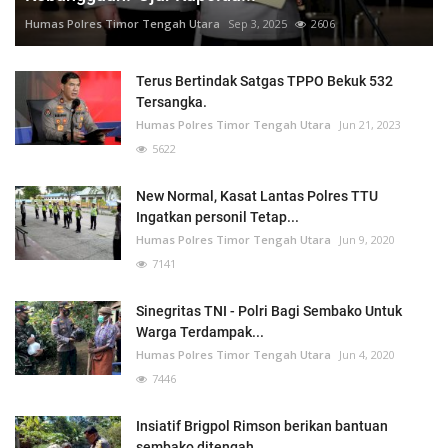
Humas Polres Timor Tengah Utara
Sep 3, 2025
2606
Terus Bertindak Satgas TPPO Bekuk 532
Tersangka.
Humas Polres Timor Tengah Utara
Jun 21, 2023
5622
New Normal, Kasat Lantas Polres TTU
Ingatkan personil Tetap...
Humas Polres Timor Tengah Utara
Jun 9, 2020
7141
Sinegritas TNI - Polri Bagi Sembako Untuk
Warga Terdampak...
Humas Polres Timor Tengah Utara
Jun 4, 2020
7446
Insiatif Brigpol Rimson berikan bantuan
sembako ditengah...