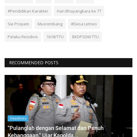
#Pendidikan Karakter
Hari Bhayangkara ke 77
Sie Propam
Musrembang
#Desa Letneo
Pelaku Residivis
1618/TTU
BKDPSDM TTU
RECOMMENDED POSTS
Headlines
"Pulanglah dengan Selamat dan Penuh
Kebanggaan." Ujar Kapolda...