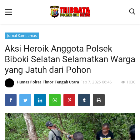
Jurnal Kamtibmas
Aksi Heroik Anggota Polsek
Beranda
Biboki Selatan Selamatkan Warga
Terms & Conditions
yang Jatuh dari Pohon
Reskrim
Humas Polres Timor Tengah Utara
Feb 7, 2025 06:48
1030
Binkam
Lantas
OPINI