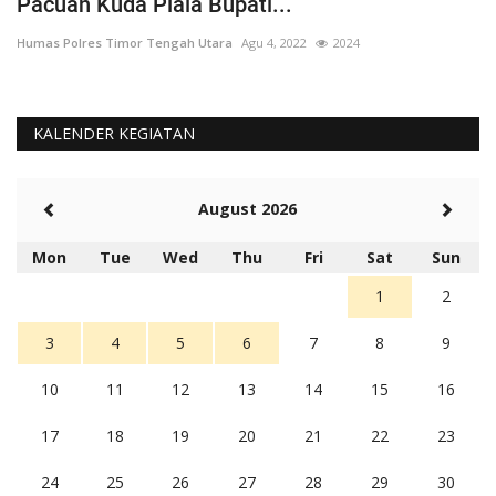
Pacuan Kuda Piala Bupati...
S
Humas Polres Timor Tengah Utara
Agu 4, 2022
2024
Hu
KALENDER KEGIATAN
August 2026
Mon
Tue
Wed
Thu
Fri
Sat
Sun
1
2
3
4
5
6
7
8
9
10
11
12
13
14
15
16
17
18
19
20
21
22
23
24
25
26
27
28
29
30