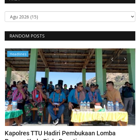
RANDOM POSTS
Headlines
Kapolres TTU Hadiri Pembukaan Lomba
P