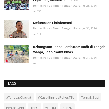
Sejak Dini, Bhabinkamtibmas...
Humas Polres Timor Tengah Utara
Jul 23, 2026
133
Meluruskan Disinformasi
Humas Polres Timor Tengah Utara
Jul 31, 2026
119
Kehangatan Tanpa Pembatas: Hadir di Tengah
Warga, Bhabinkamtibmas...
Humas Polres Timor Tengah Utara
Jul 31, 2026
117
TAGS
#TanggapDaurat
#KasatBinmasPolresTTU
Ternak Sapi
Pentas Seni
TPPO
wini ttu
K2RYD