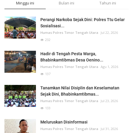
Minggu ini
Bulan ini
Tahun ini
Perangi Narkoba Sejak Dini: Polres Ttu Gelar
Sosialisasi...
Humas Polres Timor Tengah Utara
Jul 22, 2026
232
Hadir di Tengah Pesta Warga,
Bhabinkamtibmas Desa Oenino...
Humas Polres Timor Tengah Utara
Agu 1, 2026
137
Tanamkan Nilai Disiplin dan Keselamatan
Sejak Dini, Bhabinkamtibmas...
Humas Polres Timor Tengah Utara
Jul 23, 2026
133
Meluruskan Disinformasi
Humas Polres Timor Tengah Utara
Jul 31, 2026