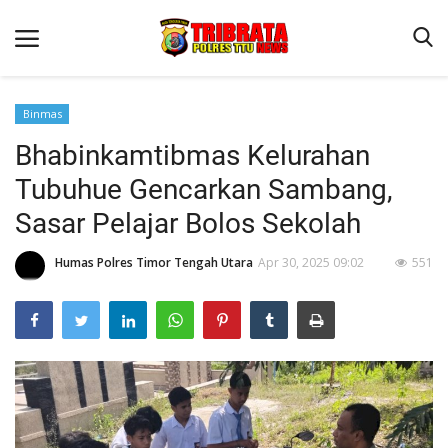
Binmas
Bhabinkamtibmas Kelurahan
Beranda
Tubuhue Gencarkan Sambang,
Terms & Conditions
Sasar Pelajar Bolos Sekolah
Reskrim
Humas Polres Timor Tengah Utara
Apr 30, 2025 09:02
551
Binkam
Lantas
OPINI