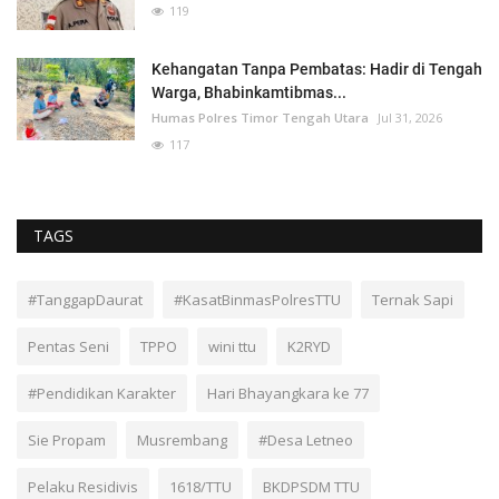
119
Kehangatan Tanpa Pembatas: Hadir di Tengah
Warga, Bhabinkamtibmas...
Humas Polres Timor Tengah Utara
Jul 31, 2026
117
TAGS
#TanggapDaurat
#KasatBinmasPolresTTU
Ternak Sapi
Pentas Seni
TPPO
wini ttu
K2RYD
#Pendidikan Karakter
Hari Bhayangkara ke 77
Sie Propam
Musrembang
#Desa Letneo
Pelaku Residivis
1618/TTU
BKDPSDM TTU