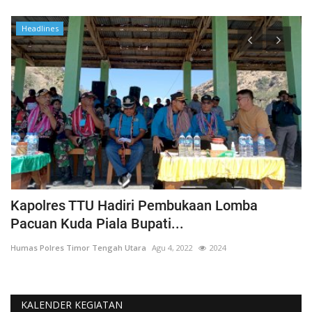
Headlines
Kapolres TTU Hadiri Pembukaan Lomba
P
Pacuan Kuda Piala Bupati...
S
Humas Polres Timor Tengah Utara
Agu 4, 2022
2024
Hu
KALENDER KEGIATAN