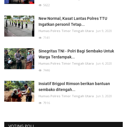
5622
New Normal, Kasat Lantas Polres TTU
Ingatkan personil Tetap...
Humas Polres Timor Tengah Utara
Jun 9, 2020
7141
Sinegritas TNI - Polri Bagi Sembako Untuk
Warga Terdampak...
Humas Polres Timor Tengah Utara
Jun 4, 2020
7446
Insiatif Brigpol Rimson berikan bantuan
sembako ditengah...
Humas Polres Timor Tengah Utara
Jun 3, 2020
7916
VOTING POLL