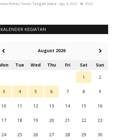
mas Polres Timor Tengah Utara
Agu 4, 2022
2024
Humas Polres Tim
KALENDER KEGIATAN
August 2026
Mon
Tue
Wed
Thu
Fri
Sat
Sun
1
2
3
4
5
6
7
8
9
10
11
12
13
14
15
16
17
18
19
20
21
22
23
24
25
26
27
28
29
30