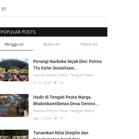
31
POPULAR POSTS
Minggu ini
Bulan ini
Tahun ini
Perangi Narkoba Sejak Dini: Polres
Ttu Gelar Sosialisasi...
Humas Polres Timor Tengah Utara
Jul 22, 2026
232
Hadir di Tengah Pesta Warga,
Bhabinkamtibmas Desa Oenino...
Humas Polres Timor Tengah Utara
Agu 1, 2026
137
Tanamkan Nilai Disiplin dan