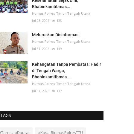
Keselamatan Sejak Dini,
Bhabinkamtibmas...
Humas Polres Timor Tengah Utara
Jul 23, 2026
133
Meluruskan Disinformasi
Humas Polres Timor Tengah Utara
Jul 31, 2026
119
Kehangatan Tanpa Pembatas: Hadir
di Tengah Warga,
Bhabinkamtibmas...
Humas Polres Timor Tengah Utara
Jul 31, 2026
117
TAGS
#TanggapDaurat
#KasatBinmasPolresTTU