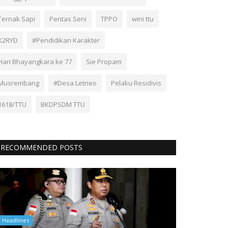
Ternak Sapi
Pentas Seni
TPPO
wini ttu
K2RYD
#Pendidikan Karakter
Hari Bhayangkara ke 77
Sie Propam
Musrembang
#Desa Letneo
Pelaku Residivis
1618/TTU
BKDPSDM TTU
RECOMMENDED POSTS
Headlines