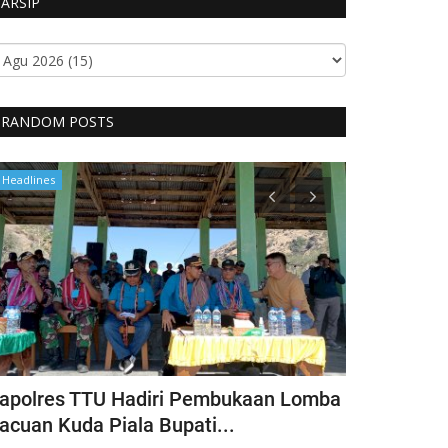
ARSIP
RANDOM POSTS
Headlines
Headlines
apolres TTU Hadiri Pembukaan Lomba
Pimpin Keg
acuan Kuda Piala Bupati...
Kapolres T