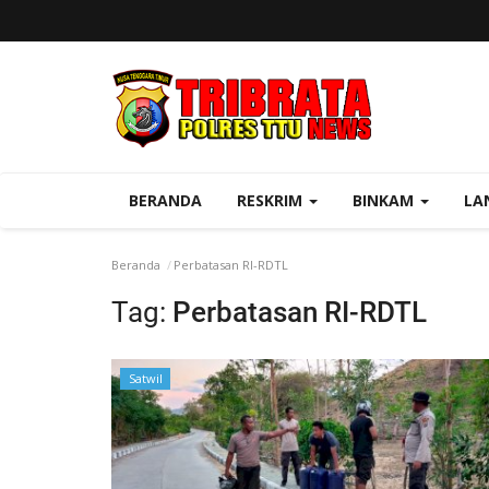
BERANDA
RESKRIM
BINKAM
LA
Beranda
Perbatasan RI-RDTL
Tag:
Perbatasan RI-RDTL
Satwil