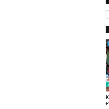
Satwil
HUT Polwan ke-76, Kapolri Apresiasi
K
N DI...
Prestasi yang Ditorehkan...
P