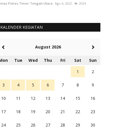
mas Polres Timor Tengah Utara
Agu 4, 2022
2024
Humas Polres Tim
KALENDER KEGIATAN
August 2026
Mon
Tue
Wed
Thu
Fri
Sat
Sun
1
2
3
4
5
6
7
8
9
10
11
12
13
14
15
16
17
18
19
20
21
22
23
24
25
26
27
28
29
30