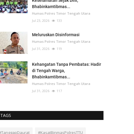
Keselamatan Sejak Dini,
Bhabinkamtibmas...
Humas Polres Timor Tengah Utara
Jul 23, 2026
133
Meluruskan Disinformasi
Humas Polres Timor Tengah Utara
Jul 31, 2026
119
Kehangatan Tanpa Pembatas: Hadir
di Tengah Warga,
Bhabinkamtibmas...
Humas Polres Timor Tengah Utara
Jul 31, 2026
117
TAGS
#TanggapDaurat
#KasatBinmasPolresTTU