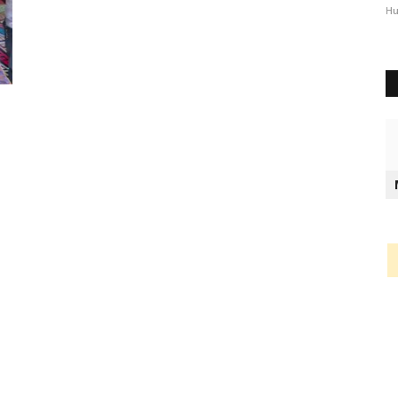
2344
Humas Polres Timor Tengah Utara
Okt 3, 2024
1289
Hu