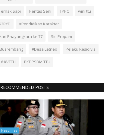
Ternak Sapi
Pentas Seni
TPPO
wini ttu
K2RYD
#Pendidikan Karakter
Hari Bhayangkara ke 77
Sie Propam
Musrembang
#Desa Letneo
Pelaku Residivis
1618/TTU
BKDPSDM TTU
RECOMMENDED POSTS
Headlines