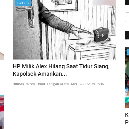
Binkam
Satwil
HP Milik Alex Hilang Saat Tidur Siang,
Kapolsek Amankan...
Humas Polres Timor Tengah Utara
Mei 27, 2022
1946
HUT Polwan ke-76, Kapolri Apresiasi
K
N DI...
Prestasi yang Ditorehkan...
P