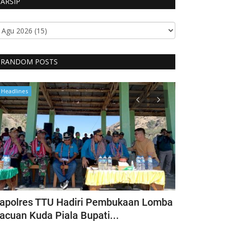
ARSIP
RANDOM POSTS
Headlines
Headlines
apolres TTU Hadiri Pembukaan Lomba
Pimpin Keg
acuan Kuda Piala Bupati...
Kapolres T