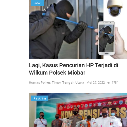
Satwil
Satwil
Lagi, Kasus Pencurian HP Terjadi di
Wilkum Polsek Miobar
Humas Polres Timor Tengah Utara
Mei 27, 2022
1781
Reskrim
 dengan teknik
BERIKAN RASA AMAN, POLSEK
..
MIOBAR LAKUKAN PENGAMANA