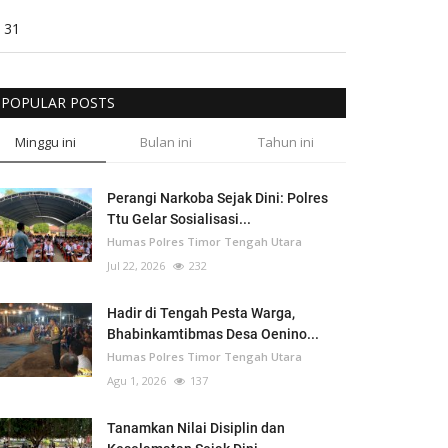
31
POPULAR POSTS
Minggu ini
Bulan ini
Tahun ini
Perangi Narkoba Sejak Dini: Polres
Ttu Gelar Sosialisasi...
Humas Polres Timor Tengah Utara
Jul 22, 2026
232
Hadir di Tengah Pesta Warga,
Bhabinkamtibmas Desa Oenino...
Humas Polres Timor Tengah Utara
Agu 1, 2026
137
Tanamkan Nilai Disiplin dan