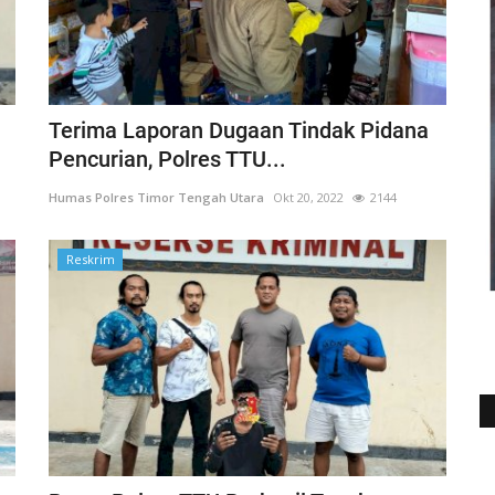
Terima Laporan Dugaan Tindak Pidana
Pencurian, Polres TTU...
Humas Polres Timor Tengah Utara
Okt 20, 2022
2144
Reskrim