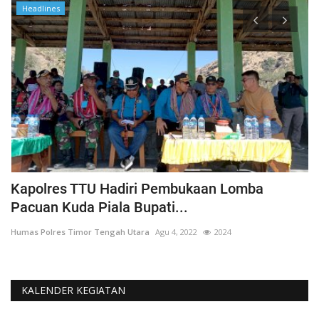
Headlines
Kapolres TTU Hadiri Pembukaan Lomba
P
Pacuan Kuda Piala Bupati...
S
Humas Polres Timor Tengah Utara
Agu 4, 2022
2024
Hu
KALENDER KEGIATAN