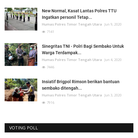
New Normal, Kasat Lantas Polres TTU
Ingatkan personil Tetap...
Humas Polres Timor Tengah Utara
Jun 9, 2020
7141
Sinegritas TNI - Polri Bagi Sembako Untuk
Warga Terdampak...
Humas Polres Timor Tengah Utara
Jun 4, 2020
7446
Insiatif Brigpol Rimson berikan bantuan
sembako ditengah...
Humas Polres Timor Tengah Utara
Jun 3, 2020
7916
VOTING POLL