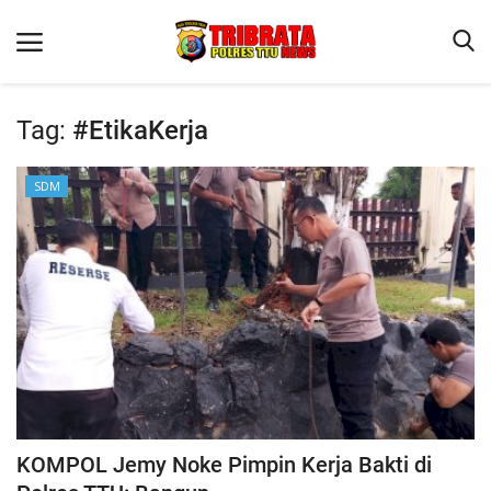
Tag:
#EtikaKerja
Beranda
SDM
Terms & Conditions
Reskrim
Binkam
Lantas
OPINI
KOMPOL Jemy Noke Pimpin Kerja Bakti di