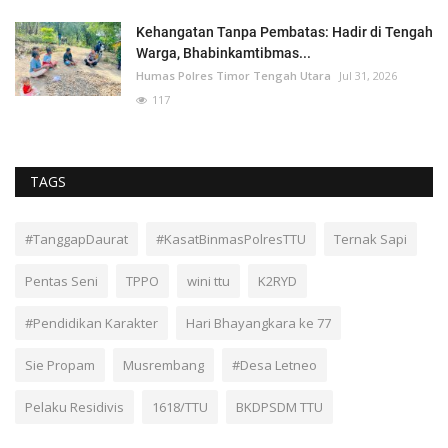
Kehangatan Tanpa Pembatas: Hadir di Tengah
Warga, Bhabinkamtibmas...
Humas Polres Timor Tengah Utara
Jul 31, 2026
117
TAGS
#TanggapDaurat
#KasatBinmasPolresTTU
Ternak Sapi
Pentas Seni
TPPO
wini ttu
K2RYD
#Pendidikan Karakter
Hari Bhayangkara ke 77
Sie Propam
Musrembang
#Desa Letneo
Pelaku Residivis
1618/TTU
BKDPSDM TTU